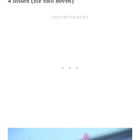
4 lossen (zie foto boven)