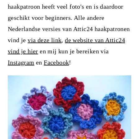
i
haakpatroon heeft veel foto's en is daardoor
n
geschikt voor beginners. Alle andere
h
Nederlandse versies van Attic24 haakpatronen
o
vind je
via deze link
,
de website van Attic24
u
vind je hier
en mij kun je bereiken via
d
Instagram
en
Facebook
!