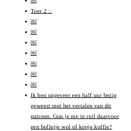
￼
Toer 2 ::
￼
￼
￼
￼
￼
￼
￼
Ik ben ongeveer een half uur bezig
geweest met het vertalen van dit
patroon. Gun je me in ruil daarvoor
een bolletje wol of kopje koffie?