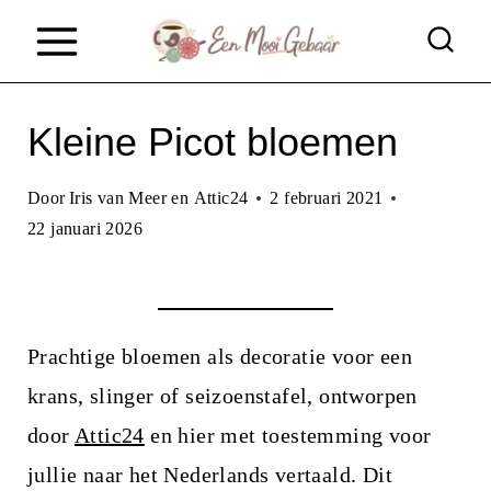
D
o
o
Kleine Picot bloemen
r
g
Door
Iris van Meer en Attic24
2 februari 2021
a
22 januari 2026
a
n
n
Prachtige bloemen als decoratie voor een
a
krans, slinger of seizoenstafel, ontworpen
a
door
Attic24
en hier met toestemming voor
r
jullie naar het Nederlands vertaald. Dit