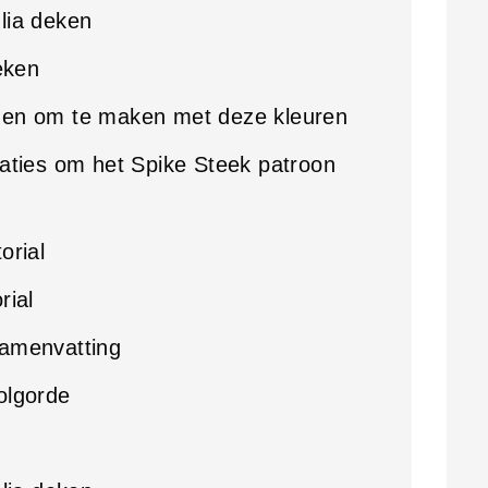
lia deken
eken
nen om te maken met deze kleuren
iaties om het Spike Steek patroon
orial
rial
samenvatting
olgorde