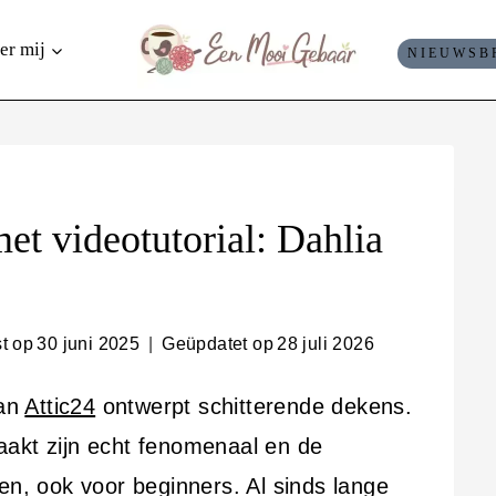
er mij
NIEUWSB
et videotutorial: Dahlia
t op
30 juni 2025
Geüpdatet op
28 juli 2026
van
Attic24
ontwerpt schitterende dekens.
aakt zijn echt fenomenaal en de
en, ook voor beginners. Al sinds lange