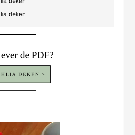
hlia deken
hlia deken
liever de PDF?
AHLIA DEKEN >