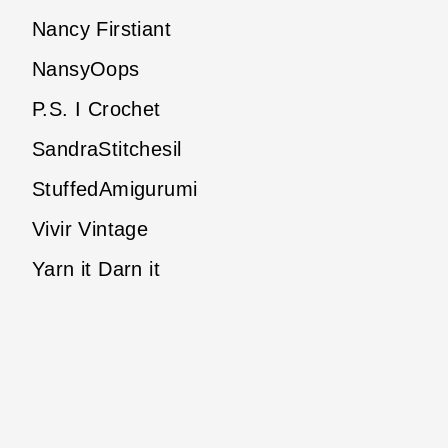
Nancy Firstiant
NansyOops
P.S. I Crochet
SandraStitchesil
StuffedAmigurumi
Vivir Vintage
Yarn it Darn it