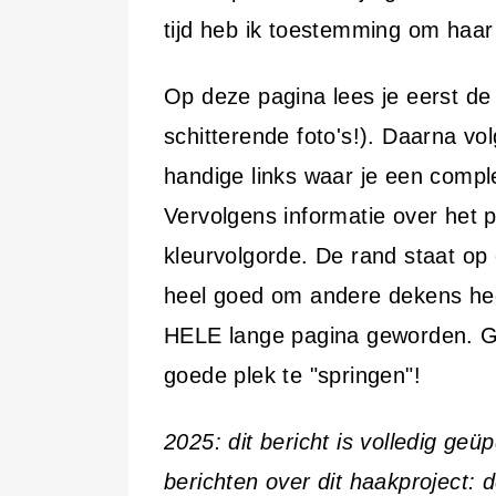
i
tijd heb ik toestemming om haar
n
h
Op deze pagina lees je eerst de
o
schitterende foto's!). Daarna vol
u
handige links waar je een compl
d
Vervolgens informatie over het 
kleurvolgorde. De rand staat op
heel goed om andere dekens hee
HELE lange pagina geworden. G
goede plek te "springen"!
2025: dit bericht is volledig geü
berichten over dit haakproject: d