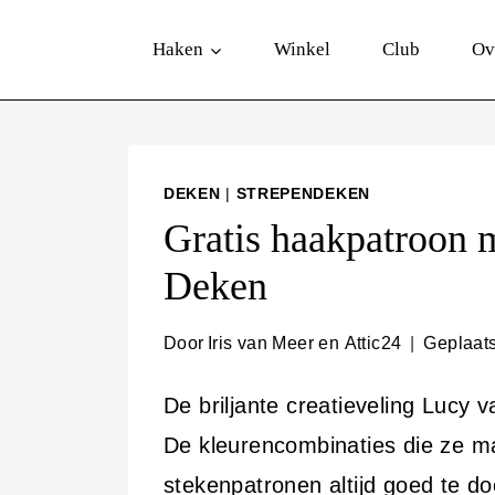
D
Haken
Winkel
Club
Ov
o
o
r
g
DEKEN
|
STREPENDEKEN
a
Gratis haakpatroon m
a
Deken
n
n
Door
Iris van Meer en Attic24
Geplaats
a
De briljante creatieveling Lucy 
a
De kleurencombinaties die ze m
r
stekenpatronen altijd goed te do