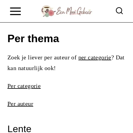
D
o
o
Per thema
r
g
Zoek je liever per auteur of
per categorie
? Dat
a
kan natuurlijk ook!
a
n
Per categorie
n
a
Per auteur
a
r
Lente