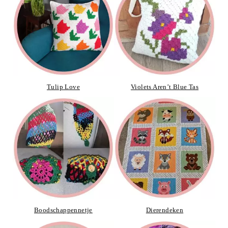
Tulip Love
Violets Aren’t Blue Tas
Boodschappennetje
Dierendeken