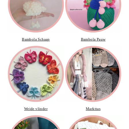
Bambola Schaap
Bambola Pauw
Weide vlinder
Markttas