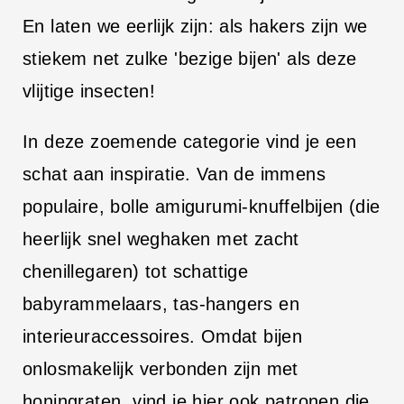
i
En laten we eerlijk zijn: als hakers zijn we
n
stiekem net zulke 'bezige bijen' als deze
h
vlijtige insecten!
o
u
In deze zoemende categorie vind je een
d
schat aan inspiratie. Van de immens
populaire, bolle amigurumi-knuffelbijen (die
heerlijk snel weghaken met zacht
chenillegaren) tot schattige
babyrammelaars, tas-hangers en
interieuraccessoires. Omdat bijen
onlosmakelijk verbonden zijn met
honingraten, vind je hier ook patronen die