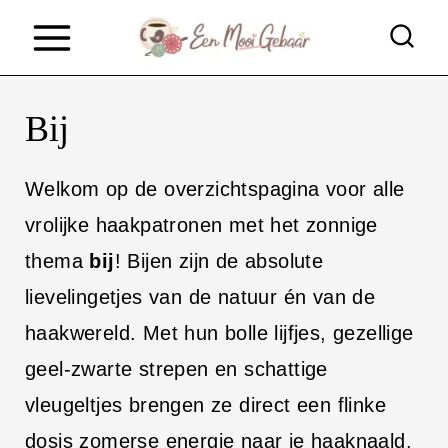
D
o
o
Bij
r
g
Welkom op de overzichtspagina voor alle
a
vrolijke haakpatronen met het zonnige
a
thema
bij
! Bijen zijn de absolute
n
lievelingetjes van de natuur én van de
n
haakwereld. Met hun bolle lijfjes, gezellige
a
geel-zwarte strepen en schattige
a
vleugeltjes brengen ze direct een flinke
r
dosis zomerse energie naar je haaknaald.