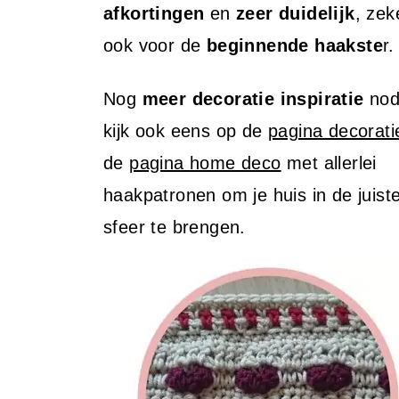
afkortingen
en
zeer duidelijk
, zek
ook voor de
beginnende haakste
r.
Nog
meer decoratie inspiratie
nod
kijk ook eens op de
pagina decorat
de
pagina home deco
met allerlei
haakpatronen om je huis in de juist
sfeer te brengen.