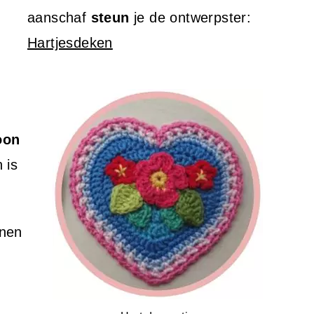
aanschaf
steun
je de ontwerpster:
Hartjesdeken
T
oon
 is
onen