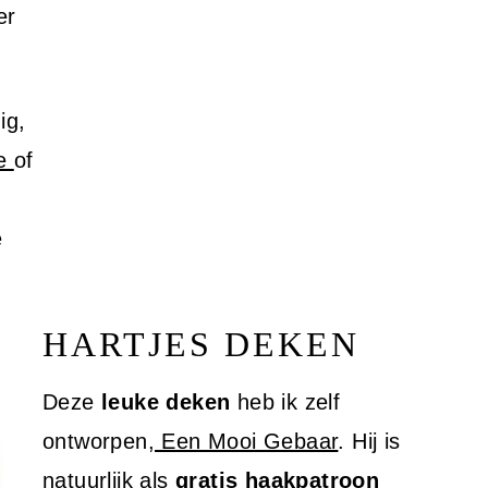
er
ig,
ie
of
e
HARTJES DEKEN
Deze
leuke deken
heb ik zelf
ontworpen,
Een Mooi Gebaar
. Hij is
natuurlijk als
gratis haakpatroon