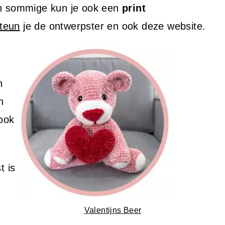
an sommige kun je ook een
print
teun
je de ontwerpster en ook deze website.
n
n
 ook
t is
Valentijns Beer