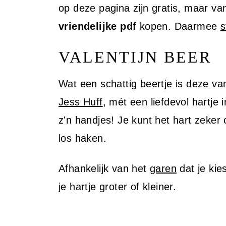
i
op deze pagina zijn gratis, maar v
n
vriendelijke pdf
kopen. Daarmee
s
h
VALENTIJN BEER
o
u
Wat een schattig beertje is deze va
d
Jess Huff
, mét een liefdevol hartje i
z'n handjes! Je kunt het hart zeker
los haken.
Afhankelijk van het
garen
dat je kies
je hartje groter of kleiner.