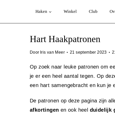
D
Haken
Winkel
Club
Ov
o
o
r
Hart Haakpatronen
g
a
Door
Iris van Meer
21 september 2023
2
a
Op zoek naar leuke patronen om e
n
je er een heel aantal tegen. Op d
n
een hart samengebracht en kun je een
a
a
De patronen op deze pagina zijn al
r
afkortingen
en ook heel
duidelijk