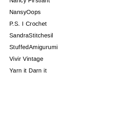
Nancy Firstiant
NansyOops
P.S. I Crochet
SandraStitchesil
StuffedAmigurumi
Vivir Vintage
Yarn it Darn it