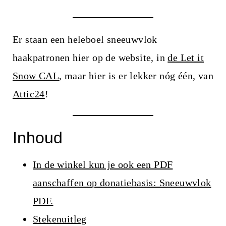
i
n
h
Er staan een heleboel sneeuwvlok
o
haakpatronen hier op de website, in
de Let it
u
Snow CAL
, maar hier is er lekker nóg één, van
d
Attic24
!
Inhoud
In de winkel kun je ook een PDF
aanschaffen op donatiebasis: Sneeuwvlok
PDF.
Stekenuitleg