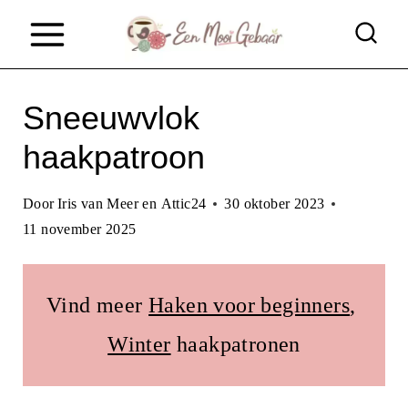
D
o
o
Sneeuwvlok
r
g
haakpatroon
a
Door
Iris van Meer en Attic24
30 oktober 2023
a
11 november 2025
n
n
Vind meer
Haken voor beginners
, 
a
Winter
haakpatronen
a
r