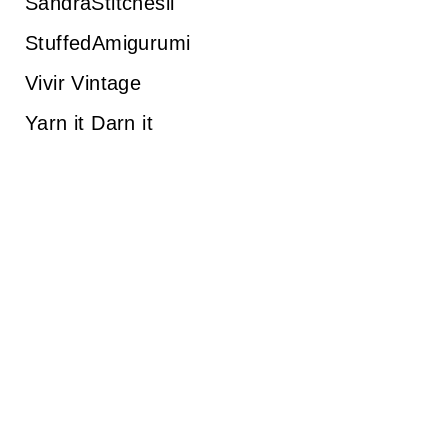
SandraStitchesil
StuffedAmigurumi
Vivir Vintage
Yarn it Darn it