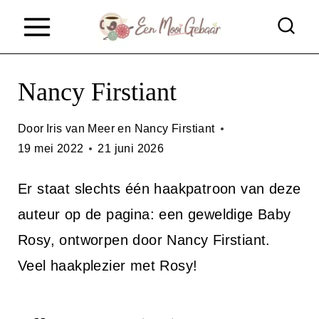
D
o
o
Nancy Firstiant
r
g
Door
Iris van Meer en Nancy Firstiant
a
19 mei 2022
21 juni 2026
a
Er staat slechts één haakpatroon van deze
n
auteur op de pagina: een geweldige Baby
n
Rosy, ontworpen door Nancy Firstiant.
a
Veel haakplezier met Rosy!
a
r