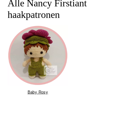
i
Alle Nancy Firstiant
n
haakpatronen
h
o
u
d
Baby Rosy