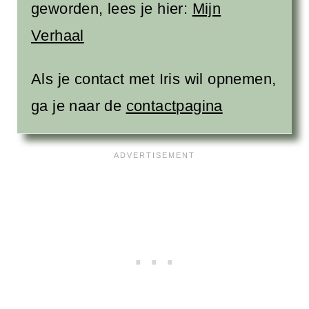
geworden, lees je hier:
Mijn
Verhaal
Als je contact met Iris wil opnemen,
ga je naar de
contactpagina