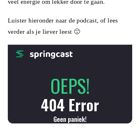
i
veel energie om lekker door te gaan.
n
Luister hieronder naar de podcast, of lees
h
verder als je liever leest 🙂
o
u
d