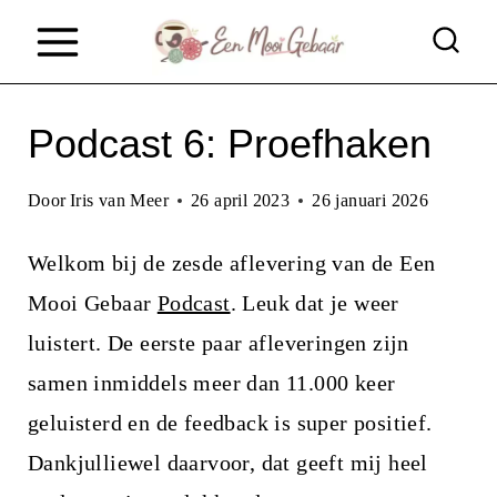
D
o
o
Podcast 6: Proefhaken
r
g
Door
Iris van Meer
26 april 2023
26 januari 2026
a
a
Welkom bij de zesde aflevering van de Een
n
Mooi Gebaar
Podcast
. Leuk dat je weer
n
luistert. De eerste paar afleveringen zijn
a
samen inmiddels meer dan 11.000 keer
a
geluisterd en de feedback is super positief.
r
Dankjulliewel daarvoor, dat geeft mij heel