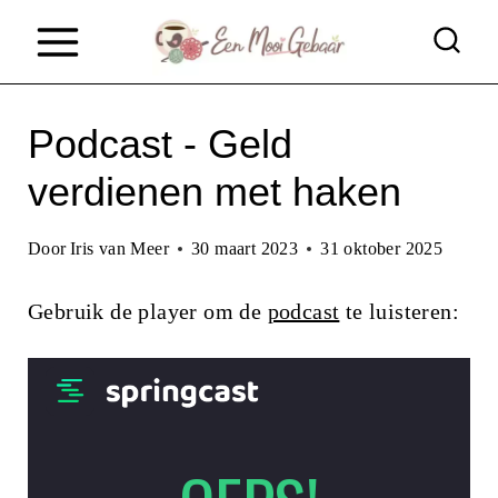
D
o
o
Podcast - Geld
r
g
verdienen met haken
a
Door
Iris van Meer
30 maart 2023
31 oktober 2025
a
n
Gebruik de player om de
podcast
te luisteren:
n
a
a
r