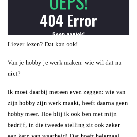
i
n
h
o
Liever lezen? Dat kan ook!
u
d
Van je hobby je werk maken: wie wil dat nu
niet?
Ik moet daarbij meteen even zeggen: wie van
zijn hobby zijn werk maakt, heeft daarna geen
hobby meer. Hoe blij ik ook ben met mijn
bedrijf, in die tweede stelling zit ook zeker
een kern van waarheid! Dat hoeft helemaal