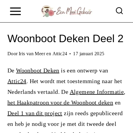
D
o
o
Woonboot Deken Deel 2
r
g
Door
Iris van Meer en Attic24
17 januari 2025
a
a
De
Woonboot Deken
is een ontwerp van
n
Attic24
. Het wordt met toestemming naar het
n
Nederlands vertaald. De
Algemene Informatie
,
a
het Haakpatroon voor de Woonboot deken
en
a
Deel 1 van dit project
zijn reeds gepubliceerd
r
en heb je nodig voor je met dit tweede deel