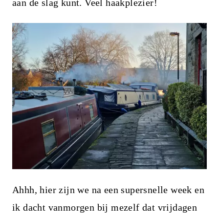
i
aan de slag kunt. Veel haakplezier!
n
h
o
u
d
Ahhh, hier zijn we na een supersnelle week en
ik dacht vanmorgen bij mezelf dat vrijdagen