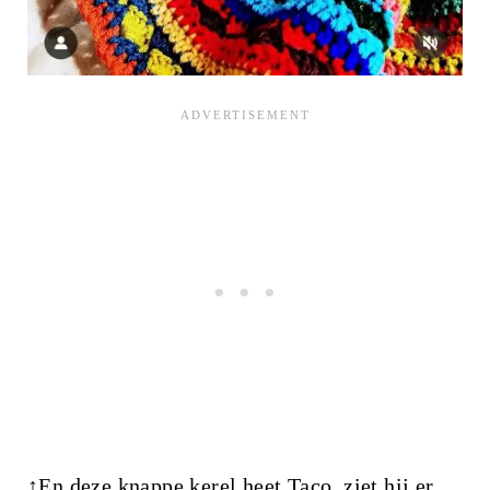
↑En deze knappe kerel heet Taco, ziet hij er