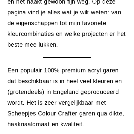
i
en het haakt gewoon fijn weg. Op deze
n
pagina vind je alles wat je wilt weten: van
h
de eigenschappen tot mijn favoriete
o
kleurcombinaties en welke projecten er het
u
beste mee lukken.
d
Een populair 100% premium acryl garen
dat beschikbaar is in heel veel kleuren en
(grotendeels) in Engeland geproduceerd
wordt. Het is zeer vergelijkbaar met
Scheepjes Colour Crafter
garen qua dikte,
haaknaaldmaat en kwaliteit.