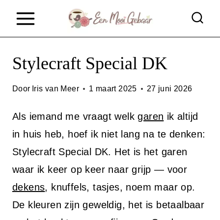
D
o
o
Stylecraft Special DK
r
g
Door
Iris van Meer
1 maart 2025
27 juni 2026
a
a
Als iemand me vraagt welk
garen
ik altijd
n
in huis heb, hoef ik niet lang na te denken:
n
Stylecraft Special DK. Het is het garen
a
waar ik keer op keer naar grijp — voor
a
dekens
, knuffels, tasjes, noem maar op.
r
De kleuren zijn geweldig, het is betaalbaar