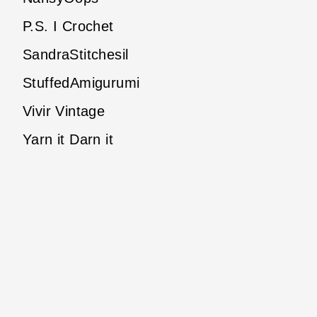
P.S. I Crochet
SandraStitchesil
StuffedAmigurumi
Vivir Vintage
Yarn it Darn it