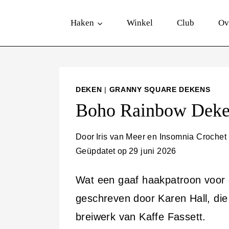
D
Haken
Winkel
Club
Ov
o
o
r
g
DEKEN
|
GRANNY SQUARE DEKENS
a
Boho Rainbow Dek
a
n
Door
Iris van Meer en Insomnia Crochet
Geüpdatet op
29 juni 2026
n
a
Wat een gaaf haakpatroon voor 
a
geschreven door Karen Hall, die 
r
breiwerk van Kaffe Fassett.