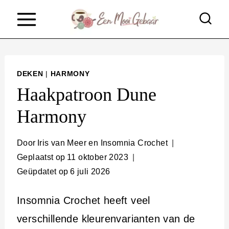
D
o
o
r
DEKEN
|
HARMONY
g
Haakpatroon Dune
a
Harmony
a
n
Door
Iris van Meer en Insomnia Crochet
n
Geplaatst op
11 oktober 2023
Geüpdatet op
6 juli 2026
a
a
Insomnia Crochet heeft veel
r
verschillende kleurenvarianten van de