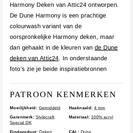
i
Harmony Deken van Attic24 ontworpen.
n
De Dune Harmony is een prachtige
h
colourwash variant van de
o
oorspronkelijke Harmony deken, maar
u
dan gehaakt in de kleuren van
de Dune
d
deken van Attic24
. In onderstaande
foto's zie je beide inspiratiebronnen
PATROON KENMERKEN
Moeilijkheid:
Gemiddeld
Haaknaald:
4 mm
Garenmerk:
Stylecraft
Materiaal:
100% acryl
Special DK
Eindproduct:
Deken
,
CAL:
Dune