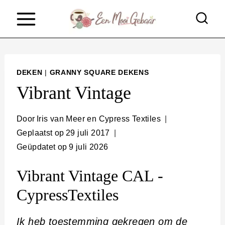
D
o
o
r
DEKEN
|
GRANNY SQUARE DEKENS
g
Vibrant Vintage
a
a
Door
Iris van Meer en Cypress Textiles
Geplaatst op
29 juli 2017
n
Geüpdatet op
9 juli 2026
n
a
Vibrant Vintage CAL -
a
CypressTextiles
r
Ik heb toestemming gekregen om de