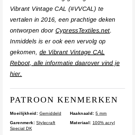
i
Vibrant Vintage CAL (#VVCAL) te
n
vertalen in 2016, een prachtige deken
h
ontworpen door
CypressTextiles.net
.
o
Inmiddels is er ook een vervolg op
u
gekomen,
de Vibrant Vintage CAL
d
Reboot, alle informatie daarover vind je
hier.
PATROON KENMERKEN
Moeilijkheid:
Gemiddeld
Haaknaald:
5 mm
Garenmerk:
Stylecraft
Materiaal:
100% acryl
Special DK