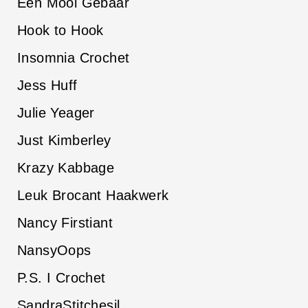
Een Mooi Gebaar
Hook to Hook
Insomnia Crochet
Jess Huff
Julie Yeager
Just Kimberley
Krazy Kabbage
Leuk Brocant Haakwerk
Nancy Firstiant
NansyOops
P.S. I Crochet
SandraStitchesil