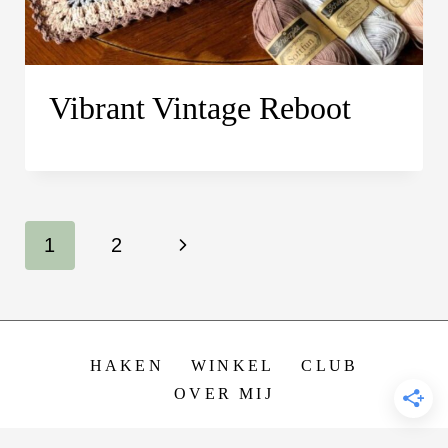
Vibrant Vintage Reboot
Paginanavigatie
V
1
2
o
l
HAKEN
WINKEL
CLUB
g
OVER MIJ
e