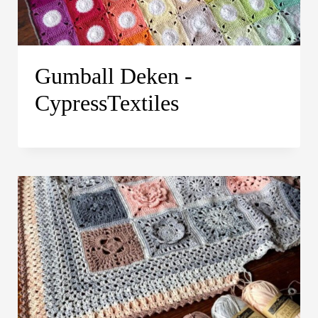
Gumball Deken -
CypressTextiles