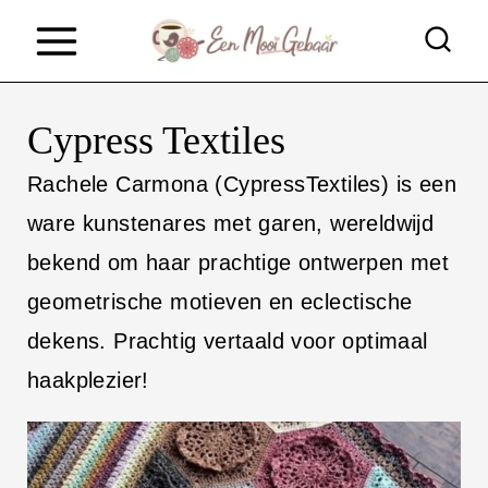
D
o
o
Cypress Textiles
r
g
Rachele Carmona (CypressTextiles) is een
a
ware kunstenares met garen, wereldwijd
a
bekend om haar prachtige ontwerpen met
n
geometrische motieven en eclectische
n
dekens. Prachtig vertaald voor optimaal
a
haakplezier!
a
r