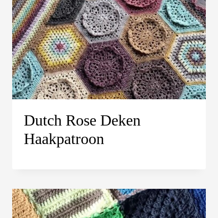
i
n
h
o
u
d
Dutch Rose Deken
Haakpatroon