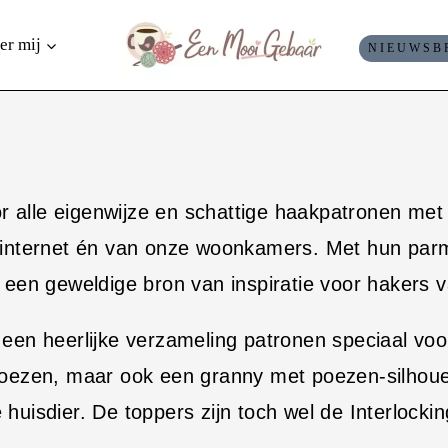
er mij
NIEUWSB
r alle eigenwijze en schattige haakpatronen me
t internet én van onze woonkamers. Met hun parma
e een geweldige bron van inspiratie voor hakers v
 een heerlijke verzameling patronen speciaal vo
-poezen, maar ook een granny met poezen-silhoue
 huisdier. De toppers zijn toch wel de Interlock