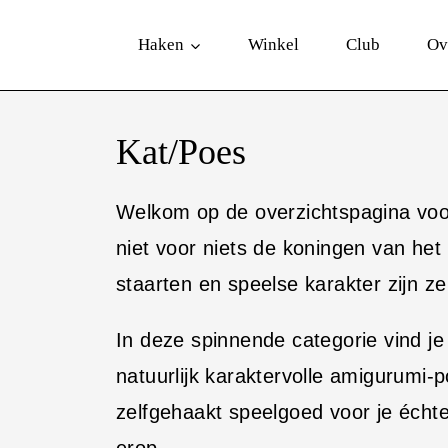
D
Haken
Winkel
Club
Ov
o
o
r
Kat/Poes
g
a
Welkom op de overzichtspagina voo
a
niet voor niets de koningen van he
n
staarten en speelse karakter zijn z
n
In deze spinnende categorie vind je
a
natuurlijk karaktervolle amigurumi
a
zelfgehaakt speelgoed voor je échte
r