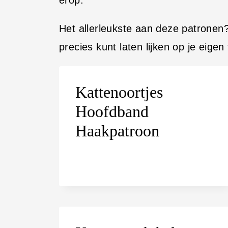
erop.
i
n
Het allerleukste aan deze patronen
h
precies kunt laten lijken op je eigen
o
u
Kattenoortjes
d
Hoofdband
Haakpatroon