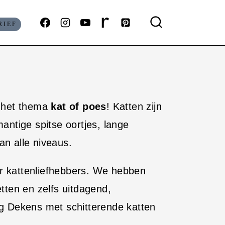
RIEF
t het thema
kat of poes
! Katten zijn
ntige spitse oortjes, lange
an alle niveaus.
or kattenliefhebbers. We hebben
tten en zelfs uitdagend,
ing Dekens met schitterende katten