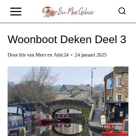
D
o
o
Woonboot Deken Deel 3
r
g
Door
Iris van Meer en Attic24
24 januari 2025
a
a
n
n
a
a
r