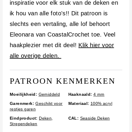
i
inspiratie voor elk stuk van de deken en
n
ik hou van alle foto's!! Dit patroon is
h
slechts een vertaling, alle lof behoort
o
Eleonara van CoastalCrochet toe. Veel
u
haakplezier met dit deel!
Klik hier voor
d
alle overige delen.
PATROON KENMERKEN
Moeilijkheid:
Gemiddeld
Haaknaald:
4 mm
Garenmerk:
Geschikt voor
Materiaal:
100% acryl
restjes garen
Eindproduct:
Deken
,
CAL:
Seaside Deken
Strependeken