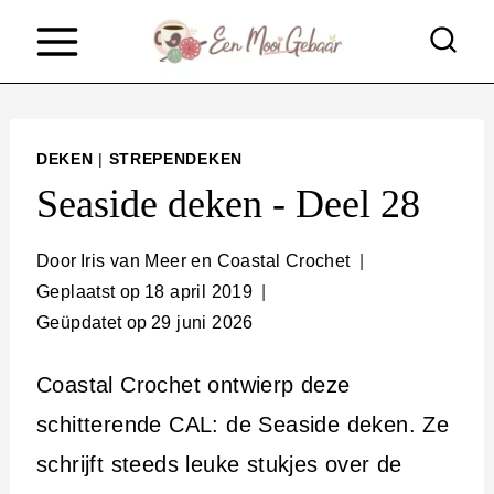
D
o
o
r
DEKEN
|
STREPENDEKEN
g
Seaside deken - Deel 28
a
a
Door
Iris van Meer en Coastal Crochet
Geplaatst op
18 april 2019
n
Geüpdatet op
29 juni 2026
n
a
Coastal Crochet ontwierp deze
a
schitterende CAL: de Seaside deken. Ze
r
schrijft steeds leuke stukjes over de