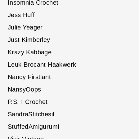
Insomnia Crochet
Jess Huff
Julie Yeager
Just Kimberley
Krazy Kabbage
Leuk Brocant Haakwerk
Nancy Firstiant
NansyOops
P.S. I Crochet
SandraStitchesil
StuffedAmigurumi
Vivir Vintage