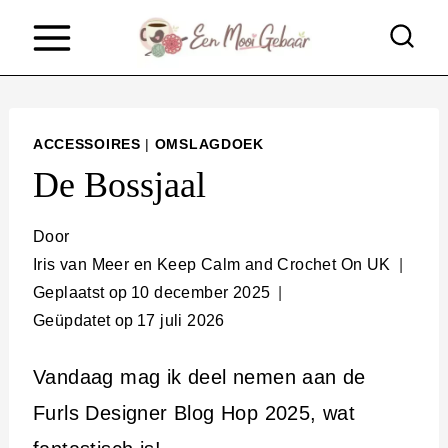
D
o
o
r
ACCESSOIRES
|
OMSLAGDOEK
g
De Bossjaal
a
a
Door
Iris van Meer en Keep Calm and Crochet On UK
n
Geplaatst op
10 december 2025
n
Geüpdatet op
17 juli 2026
a
a
Vandaag mag ik deel nemen aan de
r
Furls Designer Blog Hop 2025, wat