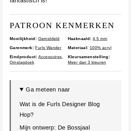
i
fantastisch is!
n
h
PATROON KENMERKEN
o
Moeilijkheid:
Gemiddeld
Haaknaald:
4.5 mm
u
Garenmerk:
Furls Wander
Materiaal:
100% acryl
d
Eindproduct:
Accessoires
,
Kleursamenstelling:
Omslagdoek
Meer dan 3 kleuren
Ga meteen naar
Wat is de Furls Designer Blog
Hop?
Mijn ontwerp: De Bossjaal