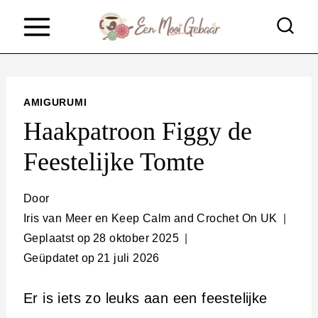
D
o
o
r
AMIGURUMI
g
Haakpatroon Figgy de
a
Feestelijke Tomte
a
n
Door
n
Iris van Meer en Keep Calm and Crochet On UK
Geplaatst op
28 oktober 2025
a
Geüpdatet op
21 juli 2026
a
r
Er is iets zo leuks aan een feestelijke