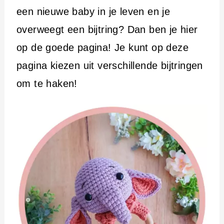
i
een nieuwe baby in je leven en je
n
overweegt een bijtring? Dan ben je hier
h
op de goede pagina! Je kunt op deze
o
pagina kiezen uit verschillende bijtringen
u
om te haken!
d