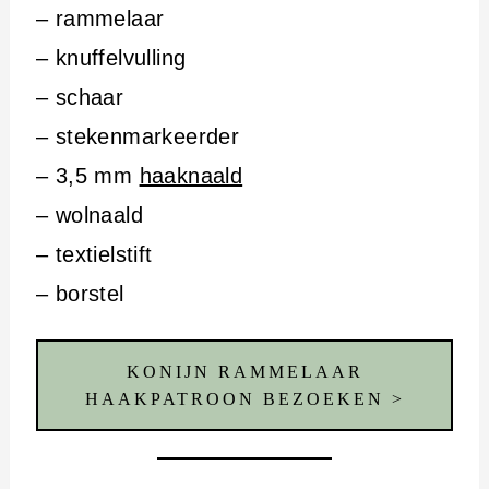
– rammelaar
– knuffelvulling
– schaar
– stekenmarkeerder
– 3,5 mm
haaknaald
– wolnaald
– textielstift
– borstel
KONIJN RAMMELAAR
HAAKPATROON BEZOEKEN >