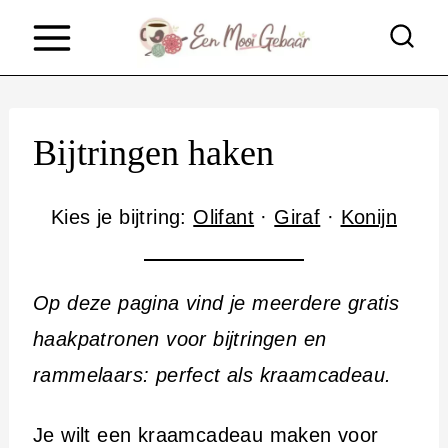
D
o
o
r
Bijtringen haken
g
a
Kies je bijtring:
Olifant
·
Giraf
·
Konijn
a
n
Op deze pagina vind je meerdere gratis
n
haakpatronen voor bijtringen en
a
rammelaars: perfect als kraamcadeau.
a
r
Je wilt een kraamcadeau maken voor