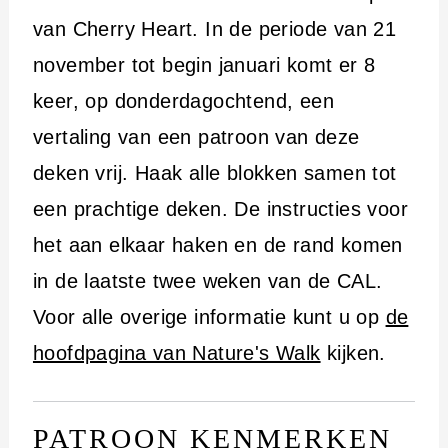
i
van Cherry Heart. In de periode van 21
n
november tot begin januari komt er 8
h
keer, op donderdagochtend, een
o
vertaling van een patroon van deze
u
deken vrij. Haak alle blokken samen tot
d
een prachtige deken. De instructies voor
het aan elkaar haken en de rand komen
in de laatste twee weken van de CAL.
Voor alle overige informatie kunt u op
de
hoofdpagina van Nature's Walk
kijken.
PATROON KENMERKEN