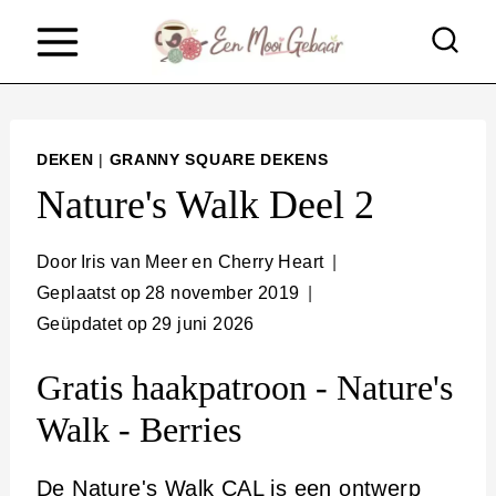
D
o
o
r
DEKEN
|
GRANNY SQUARE DEKENS
g
Nature's Walk Deel 2
a
a
Door
Iris van Meer en Cherry Heart
Geplaatst op
28 november 2019
n
Geüpdatet op
29 juni 2026
n
a
Gratis haakpatroon - Nature's
a
Walk - Berries
r
De Nature's Walk CAL is een ontwerp