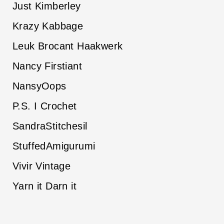
Just Kimberley
Krazy Kabbage
Leuk Brocant Haakwerk
Nancy Firstiant
NansyOops
P.S. I Crochet
SandraStitchesil
StuffedAmigurumi
Vivir Vintage
Yarn it Darn it