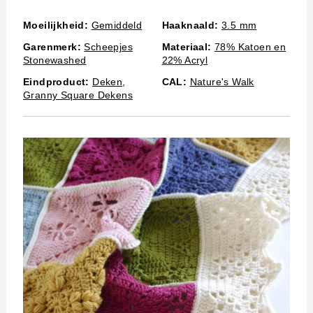
Moeilijkheid:
Gemiddeld
Haaknaald:
3.5 mm
Garenmerk:
Scheepjes
Materiaal:
78% Katoen en
Stonewashed
22% Acryl
Eindproduct:
Deken
,
CAL:
Nature's Walk
Granny Square Dekens