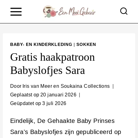
D
o
o
r
BABY- EN KINDERKLEDING
|
SOKKEN
g
Gratis haakpatroon
a
Babyslofjes Sara
a
n
Door
Iris van Meer en Soukaina Collections
n
Geplaatst op
20 januari 2026
Geüpdatet op
3 juli 2026
a
a
Eindelijk, De Gehaakte Baby Prinses
r
Sara's Babyslofjes zijn gepubliceerd op