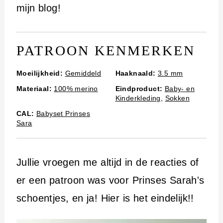
i
mijn blog!
n
h
PATROON KENMERKEN
o
u
Moeilijkheid:
Gemiddeld
Haaknaald:
3.5 mm
d
Materiaal:
100% merino
Eindproduct:
Baby- en
Kinderkleding
,
Sokken
CAL:
Babyset Prinses
Sara
Jullie vroegen me altijd in de reacties of
er een patroon was voor Prinses Sarah's
schoentjes, en ja! Hier is het eindelijk!!