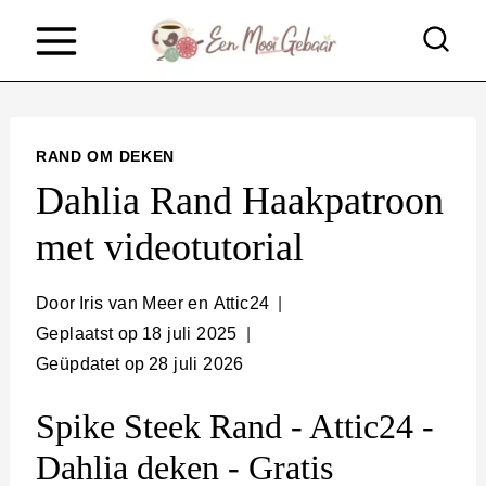
D
o
o
r
RAND OM DEKEN
g
Dahlia Rand Haakpatroon
a
met videotutorial
a
n
Door
Iris van Meer en Attic24
n
Geplaatst op
18 juli 2025
Geüpdatet op
28 juli 2026
a
a
Spike Steek Rand - Attic24 -
r
Dahlia deken - Gratis