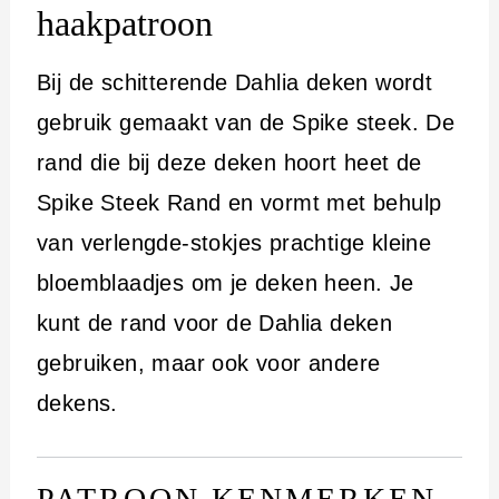
i
haakpatroon
n
h
Bij de schitterende Dahlia deken wordt
o
gebruik gemaakt van de Spike steek. De
u
rand die bij deze deken hoort heet de
d
Spike Steek Rand en vormt met behulp
van verlengde-stokjes prachtige kleine
bloemblaadjes om je deken heen. Je
kunt de rand voor de Dahlia deken
gebruiken, maar ook voor andere
dekens.
PATROON KENMERKEN