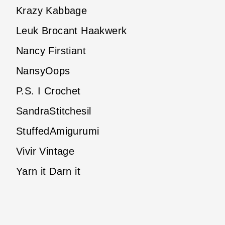
Krazy Kabbage
Leuk Brocant Haakwerk
Nancy Firstiant
NansyOops
P.S. I Crochet
SandraStitchesil
StuffedAmigurumi
Vivir Vintage
Yarn it Darn it