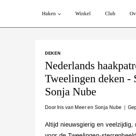
D
Haken
Winkel
Club
Ov
o
o
r
g
DEKEN
a
Nederlands haakpatr
a
Tweelingen deken - 
n
Sonja Nube
n
a
Door
Iris van Meer en Sonja Nube
Gep
a
Altijd nieuwsgierig en veelzijdig
r
voor de Tweelingen-sterrenbeeld