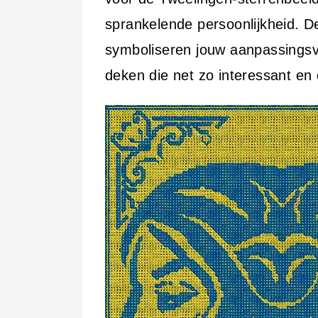
i
sprankelende persoonlijkheid. D
n
symboliseren jouw aanpassings
h
deken die net zo interessant en d
o
u
d