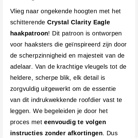
i
Vlieg naar ongekende hoogten met het
n
schitterende
Crystal Clarity Eagle
h
haakpatroon
! Dit patroon is ontworpen
o
voor haaksters die geïnspireerd zijn door
u
de scherpzinnigheid en majesteit van de
d
adelaar. Van de krachtige vleugels tot de
heldere, scherpe blik, elk detail is
zorgvuldig uitgewerkt om de essentie
van dit indrukwekkende roofdier vast te
leggen. We begeleiden je door het
proces met
eenvoudig te volgen
instructies zonder afkortingen
. Dus