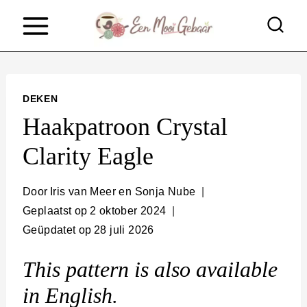
D
o
o
r
DEKEN
g
Haakpatroon Crystal
a
Clarity Eagle
a
n
Door
Iris van Meer en Sonja Nube
n
Geplaatst op
2 oktober 2024
Geüpdatet op
28 juli 2026
a
a
This pattern is
also available
r
in English.