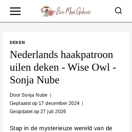
D
o
o
r
DEKEN
g
Nederlands haakpatroon
a
uilen deken - Wise Owl -
a
Sonja Nube
n
n
Door
Sonja Nube
a
Geplaatst op
17 december 2024
a
Geüpdatet op
27 juli 2026
r
Stap in de mysterieuze wereld van de