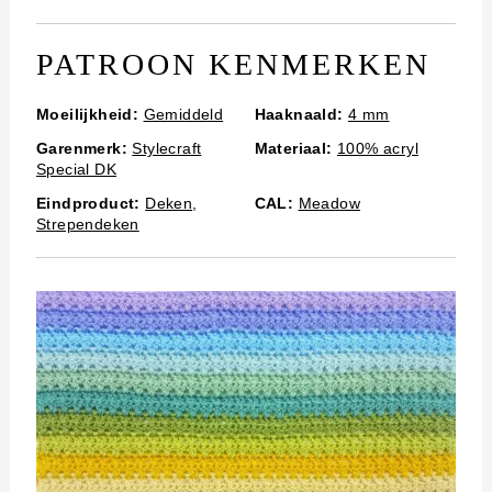
i
n
PATROON KENMERKEN
h
Moeilijkheid:
Gemiddeld
Haaknaald:
4 mm
o
Garenmerk:
Stylecraft
Materiaal:
100% acryl
u
Special DK
d
Eindproduct:
Deken
,
CAL:
Meadow
Strependeken