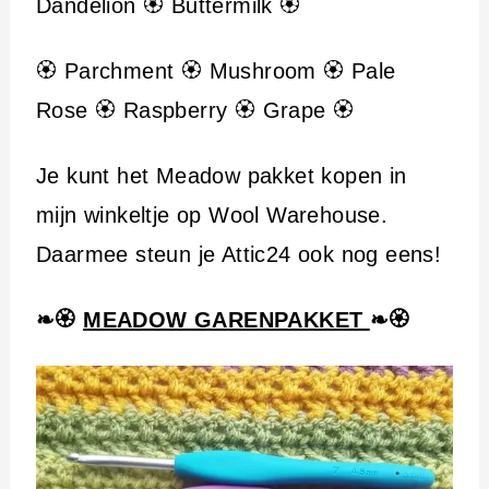
Dandelion 🏵️ Buttermilk 🏵️
🏵️ Parchment 🏵️ Mushroom 🏵️ Pale
Rose 🏵️ Raspberry 🏵️ Grape 🏵️
Je kunt het Meadow pakket kopen in
mijn winkeltje op Wool Warehouse.
Daarmee steun je Attic24 ook nog eens!
❧🏵️
MEADOW GARENPAKKET
❧🏵️