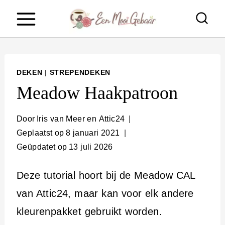
D
o
o
r
DEKEN
|
STREPENDEKEN
g
Meadow Haakpatroon
a
a
Door
Iris van Meer en Attic24
Geplaatst op
8 januari 2021
n
Geüpdatet op
13 juli 2026
n
a
Deze tutorial hoort bij de Meadow CAL
a
van Attic24, maar kan voor elk andere
r
kleurenpakket gebruikt worden.