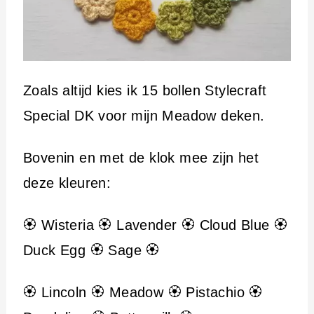
Zoals altijd kies ik 15 bollen Stylecraft
Special DK voor mijn Meadow deken.
Bovenin en met de klok mee zijn het
deze kleuren:
🏵️ Wisteria 🏵️ Lavender 🏵️ Cloud Blue 🏵️
Duck Egg 🏵️ Sage 🏵️
🏵️ Lincoln 🏵️ Meadow 🏵️ Pistachio 🏵️