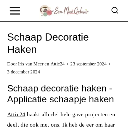
D
o
o
Schaap Decoratie
r
g
Haken
a
Door
Iris van Meer en Attic24
23 september 2024
a
3 december 2024
n
Schaap decoratie haken -
n
Applicatie schaapje haken
a
a
Attic24
haakt allerlei hele gave projecten en
r
deelt die ook met ons. Ik heb de eer om haar