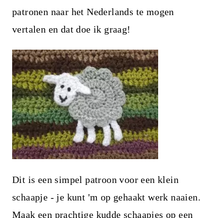
i
patronen naar het Nederlands te mogen
n
vertalen en dat doe ik graag!
h
o
u
d
Dit is een simpel patroon voor een klein
schaapje - je kunt 'm op gehaakt werk naaien.
Maak een prachtige kudde schaapjes op een