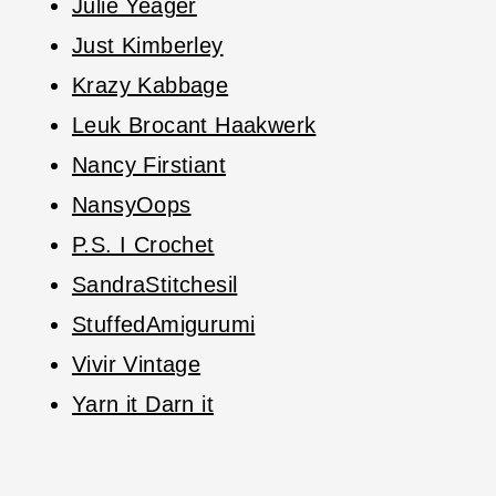
Julie Yeager
Just Kimberley
Krazy Kabbage
Leuk Brocant Haakwerk
Nancy Firstiant
NansyOops
P.S. I Crochet
SandraStitchesil
StuffedAmigurumi
Vivir Vintage
Yarn it Darn it