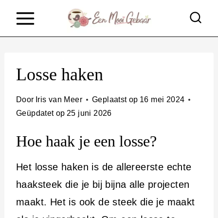
D
o
o
r
Losse haken
g
a
Door
Iris van Meer
Geplaatst op
16 mei 2024
a
Geüpdatet op
25 juni 2026
n
Hoe haak je een losse?
n
a
Het losse haken is de allereerste echte
a
haaksteek die je bij bijna alle projecten
r
maakt. Het is ook de steek die je maakt