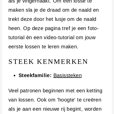
i
als je vingerhaakt. Om een losse te
n
maken sla je de draad om de naald en
h
trekt deze door het lusje om de naald
o
heen. Op deze pagina tref je een foto-
u
tutorial én een video-tutorial om jouw
d
eerste lossen te leren maken.
STEEK KENMERKEN
Steekfamilie:
Basissteken
Veel patronen beginnen met een ketting
van lossen. Ook om 'hoogte' te creëren
als je aan een nieuwe rij begint, worden