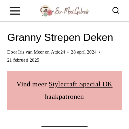
D
o
o
Granny Strepen Deken
r
g
Door
Iris van Meer en Attic24
28 april 2024
a
21 februari 2025
a
n
Vind meer
Stylecraft Special DK
n
haakpatronen
a
a
r