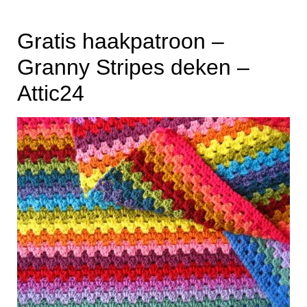
i
n
Gratis haakpatroon –
h
Granny Stripes deken –
o
Attic24
u
d