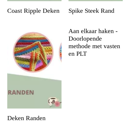
i
Coast Ripple Deken
Spike Steek Rand
n
h
Aan elkaar haken -
o
Doorlopende
u
methode met vasten
d
en PLT
Deken Randen