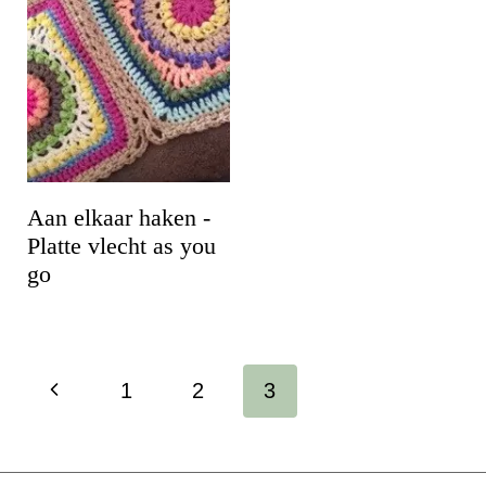
Aan elkaar haken -
Platte vlecht as you
go
Paginanavigatie
V
1
2
3
o