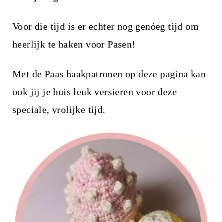
i
n
Voor die tijd is er echter nog genóeg tijd om
h
heerlijk te haken voor Pasen!
o
u
Met de Paas haakpatronen op deze pagina kan
d
ook jij je huis leuk versieren voor deze
speciale, vrolijke tijd.