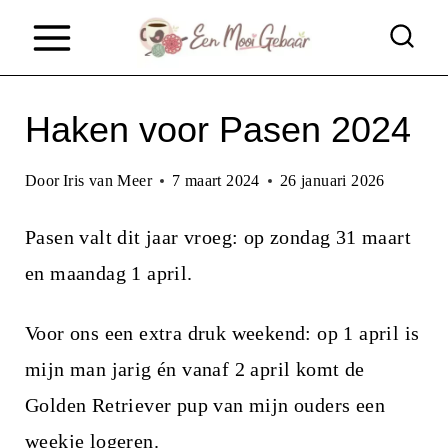
D
o
o
Haken voor Pasen 2024
r
g
Door
Iris van Meer
7 maart 2024
26 januari 2026
a
a
Pasen valt dit jaar vroeg: op zondag 31 maart
n
en maandag 1 april.
n
Voor ons een extra druk weekend: op 1 april is
a
mijn man jarig én vanaf 2 april komt de
a
Golden Retriever pup van mijn ouders een
r
weekje logeren.