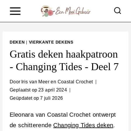
D
o
o
r
DEKEN
|
VIERKANTE DEKENS
g
Gratis deken haakpatroon
a
- Changing Tides - Deel 7
a
n
Door
Iris van Meer en Coastal Crochet
n
Geplaatst op
23 april 2024
Geüpdatet op
7 juli 2026
a
a
Eleonara van Coastal Crochet ontwerpt
r
de schitterende
Changing Tides deken
.