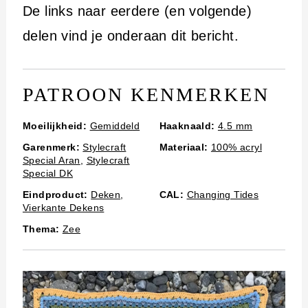
i
De links naar eerdere (en volgende)
n
delen vind je onderaan dit bericht.
h
o
PATROON KENMERKEN
u
d
Moeilijkheid:
Gemiddeld
Haaknaald:
4.5 mm
Garenmerk:
Stylecraft
Materiaal:
100% acryl
Special Aran
,
Stylecraft
Special DK
Eindproduct:
Deken
,
CAL:
Changing Tides
Vierkante Dekens
Thema:
Zee