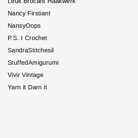
Leuk Brocant Haakwerk
Nancy Firstiant
NansyOops
P.S. I Crochet
SandraStitchesil
StuffedAmigurumi
Vivir Vintage
Yarn it Darn it