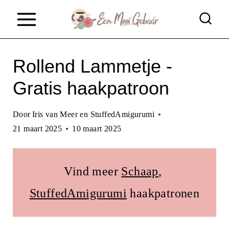
D
o
o
Rollend Lammetje -
r
g
Gratis haakpatroon
a
Door
Iris van Meer en StuffedAmigurumi
a
21 maart 2025
10 maart 2025
n
n
Vind meer
Schaap
, 
a
StuffedAmigurumi
haakpatronen
a
r