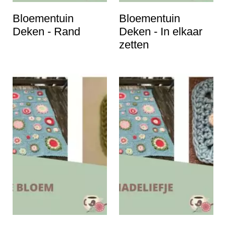
i
Bloementuin
Bloementuin
n
Deken - Rand
Deken - In elkaar
h
zetten
o
u
d