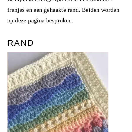
i
franjes en een gehaakte rand. Beiden worden
n
op deze pagina besproken.
h
o
RAND
u
d