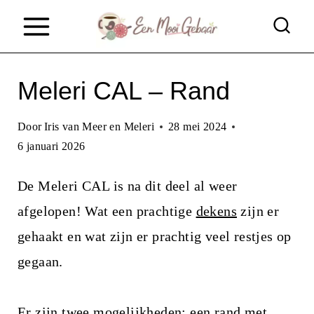
D
o
o
Meleri CAL – Rand
r
g
Door
Iris van Meer en Meleri
28 mei 2024
a
6 januari 2026
a
De Meleri CAL is na dit deel al weer
n
afgelopen! Wat een prachtige
dekens
zijn er
n
gehaakt en wat zijn er prachtig veel restjes op
a
gegaan.
a
r
Er zijn twee mogelijkheden: een rand met