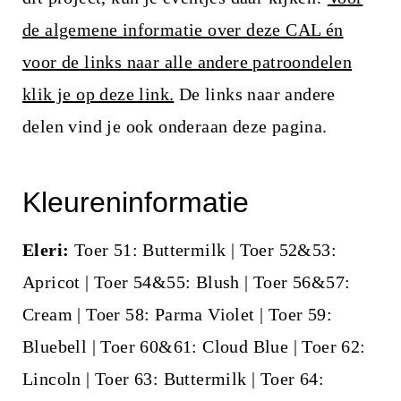
i
de algemene informatie over deze CAL én
n
voor de links naar alle andere patroondelen
h
klik je op deze link.
De links naar andere
o
delen vind je ook onderaan deze pagina.
u
d
Kleureninformatie
Eleri:
Toer 51: Buttermilk | Toer 52&53:
Apricot | Toer 54&55: Blush | Toer 56&57:
Cream | Toer 58: Parma Violet | Toer 59:
Bluebell | Toer 60&61: Cloud Blue | Toer 62:
Lincoln | Toer 63: Buttermilk | Toer 64: