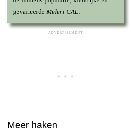
de immens populaire, kleurrijke en
gevarieerde
Meleri CAL
.
Meer haken