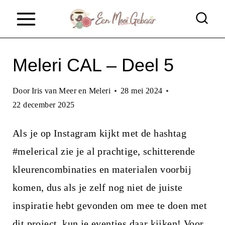
D
o
o
Meleri CAL – Deel 5
r
g
Door
Iris van Meer en Meleri
28 mei 2024
a
22 december 2025
a
Als je op Instagram kijkt met de hashtag
n
#melerical zie je al prachtige, schitterende
n
kleurencombinaties en materialen voorbij
a
komen, dus als je zelf nog niet de juiste
a
inspiratie hebt gevonden om mee te doen met
r
dit project, kun je eventjes daar kijken!
Voor