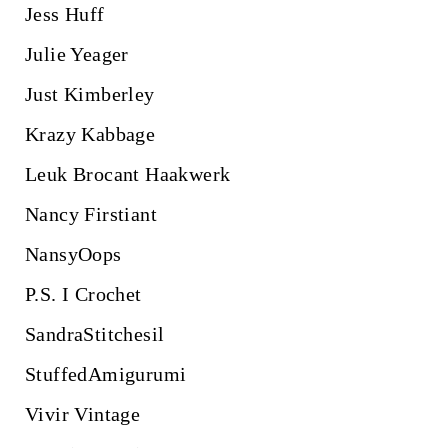
Jess Huff
Julie Yeager
Just Kimberley
Krazy Kabbage
Leuk Brocant Haakwerk
Nancy Firstiant
NansyOops
P.S. I Crochet
SandraStitchesil
StuffedAmigurumi
Vivir Vintage