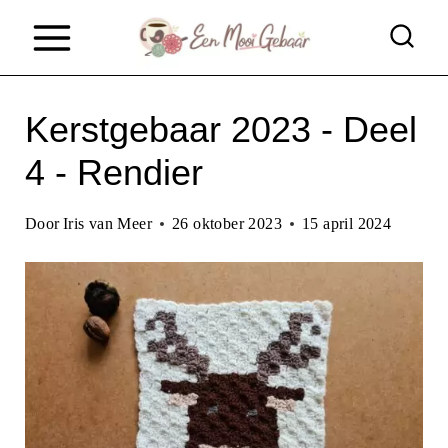
D
o
o
Kerstgebaar 2023 - Deel
r
g
4 - Rendier
a
Door
Iris van Meer
26 oktober 2023
15 april 2024
a
n
n
a
a
r