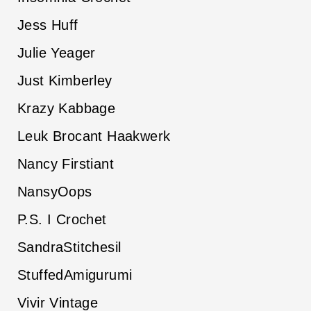
Jess Huff
Julie Yeager
Just Kimberley
Krazy Kabbage
Leuk Brocant Haakwerk
Nancy Firstiant
NansyOops
P.S. I Crochet
SandraStitchesil
StuffedAmigurumi
Vivir Vintage