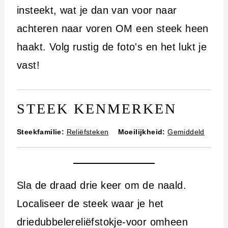
i
insteekt, wat je dan van voor naar
n
achteren naar voren OM een steek heen
h
haakt. Volg rustig de foto's en het lukt je
o
vast!
u
d
STEEK KENMERKEN
Steekfamilie:
Reliëfsteken
Moeilijkheid:
Gemiddeld
Sla de draad drie keer om de naald.
Localiseer de steek waar je het
driedubbelereliëfstokje-voor omheen