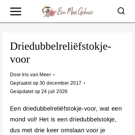
D
o
o
r
Driedubbelreliëfstokje-
g
voor
a
a
Door
Iris van Meer
n
Geplaatst op
30 december 2017
n
Geüpdatet op
24 juli 2026
a
Een driedubbelreliëfstokje-voor, wat een
a
mond vol! Het is een driedubbelstokje,
r
dus met drie keer omslaan voor je