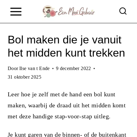
D
o
o
Bol maken die je vanuit
r
g
het midden kunt trekken
a
Door
Ilse van t Ende
9 december 2022
a
31 oktober 2025
n
n
Leer hoe je zelf met de hand een bol kunt
a
maken, waarbij de draad uit het midden komt
a
met deze handige stap-voor-stap uitleg.
r
Je kunt
garen
van de binnen- of de buitenkant