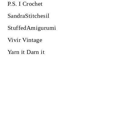
P.S. I Crochet
SandraStitchesil
StuffedAmigurumi
Vivir Vintage
Yarn it Darn it