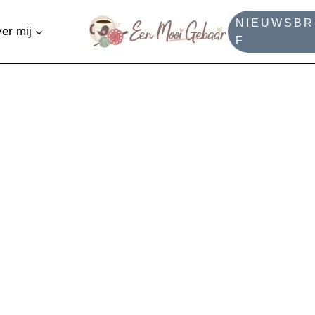
NIEUWSBR
er mij
F