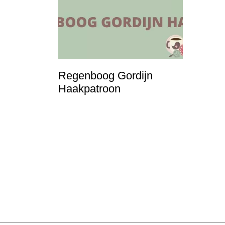
i
n
h
o
u
Regenboog Gordijn
Haakpatroon
d