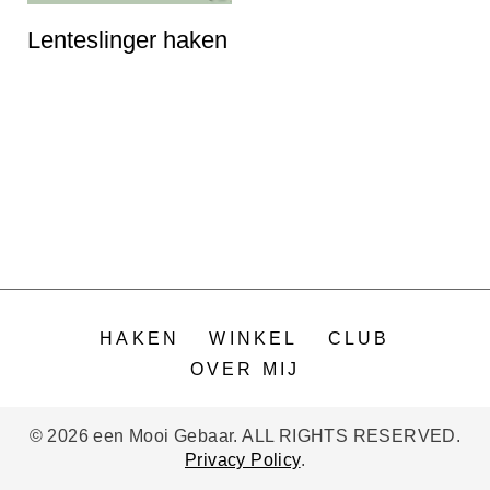
i
Lenteslinger haken
n
h
o
u
d
HAKEN
WINKEL
CLUB
OVER MIJ
© 2026 een Mooi Gebaar. ALL RIGHTS RESERVED.
Privacy Policy
.