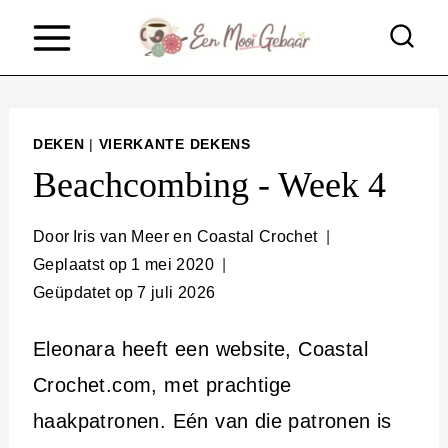
D
o
o
r
DEKEN
|
VIERKANTE DEKENS
g
Beachcombing - Week 4
a
a
Door
Iris van Meer en Coastal Crochet
Geplaatst op
1 mei 2020
n
Geüpdatet op
7 juli 2026
n
a
Eleonara heeft een website, Coastal
a
Crochet.com, met prachtige
r
haakpatronen. Eén van die patronen is