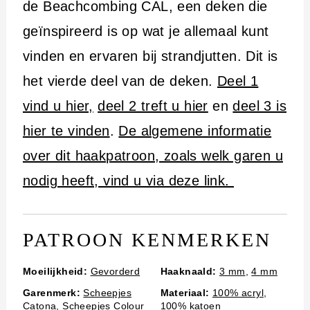
i
de Beachcombing CAL, een deken die
n
geïnspireerd is op wat je allemaal kunt
h
vinden en ervaren bij strandjutten. Dit is
o
het vierde deel van de deken.
Deel 1
u
vind u hier,
deel 2 treft u hier
en
deel 3 is
d
hier te vinden
.
De algemene informatie
over dit haakpatroon, zoals welk garen u
nodig heeft, vind u via deze link.
PATROON KENMERKEN
Moeilijkheid:
Gevorderd
Haaknaald:
3 mm
,
4 mm
Garenmerk:
Scheepjes
Materiaal:
100% acryl
,
Catona
,
Scheepjes Colour
100% katoen