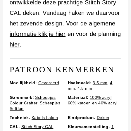
i
ontwikkelde deze prachtige Stitch Story
n
CAL deken. Vandaag haken we daarvoor
h
het zevende design. Voor
de algemene
o
informatie klik je hier
en voor de planning
u
hier
.
d
PATROON KENMERKEN
Moeilijkheid:
Gevorderd
Haaknaald:
3.5 mm
,
4
mm
,
4.5 mm
Garenmerk:
Scheepjes
Materiaal:
100% acryl
,
Colour Crafter
,
Scheepjes
60% katoen en 40% acryl
Softfun
Techniek:
Kabels haken
Eindproduct:
Deken
CAL:
Stitch Story CAL
Kleursamenstelling:
1