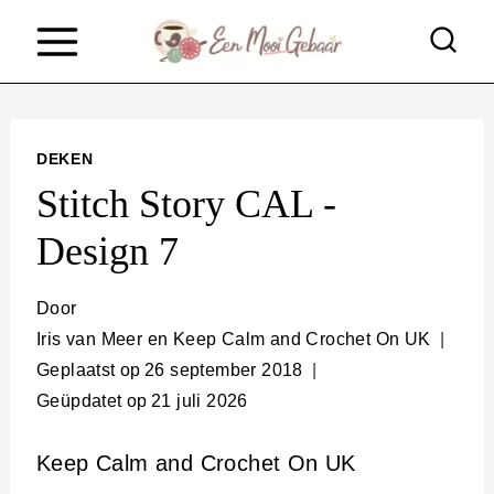
D
o
o
r
DEKEN
g
Stitch Story CAL -
a
Design 7
a
n
Door
n
Iris van Meer en Keep Calm and Crochet On UK
Geplaatst op
26 september 2018
a
Geüpdatet op
21 juli 2026
a
r
Keep Calm and Crochet On UK