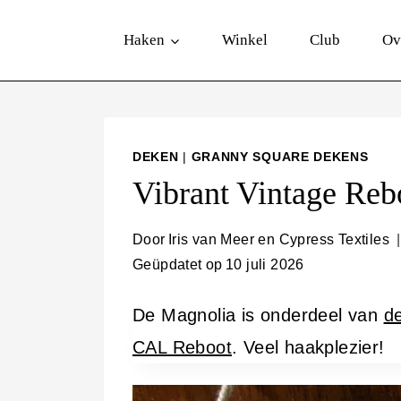
D
Haken
Winkel
Club
Ov
o
o
r
g
DEKEN
|
GRANNY SQUARE DEKENS
a
Vibrant Vintage Reb
a
n
Door
Iris van Meer en Cypress Textiles
Geüpdatet op
10 juli 2026
n
a
De Magnolia is onderdeel van
d
a
CAL Reboot
. Veel haakplezier!
r