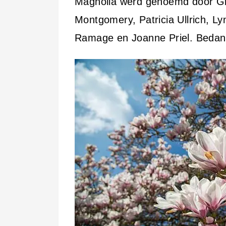
Magnolia werd genoemd door Gin
Montgomery, Patricia Ullrich, 
Ramage en Joanne Priel. Bedank