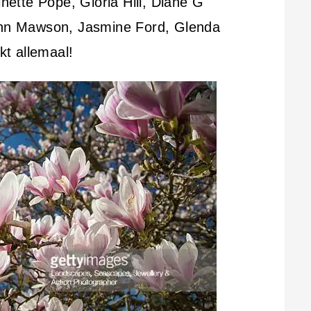
ette Pope, Gloria Hill, Diane G
Lynn Mawson, Jasmine Ford, Glenda
t allemaal!