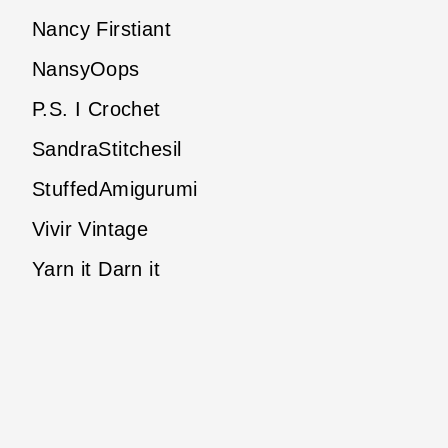
Nancy Firstiant
NansyOops
P.S. I Crochet
SandraStitchesil
StuffedAmigurumi
Vivir Vintage
Yarn it Darn it