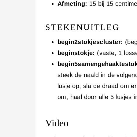
Afmeting:
15 bij 15 centime
STEKENUITLEG
begin2stokjescluster:
(begi
beginstokje:
(vaste, 1 losse
begin5samengehaaktesto
steek de naald in de volgen
lusje op, sla de draad om en
om, haal door alle 5 lusjes 
Video