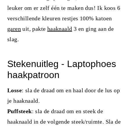
i
leuker om er zelf één te maken dus! Ik koos 6
n
verschillende kleuren restjes 100% katoen
h
garen
uit, pakte
haaknaald
3 en ging aan de
o
slag.
u
d
Stekenuitleg - Laptophoes
haakpatroon
Losse
: sla de draad om en haal door de lus op
je haaknaald.
Puffsteek
: sla de draad om en steek de
haaknaald in de volgende steek/ruimte. Sla de