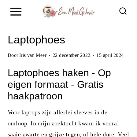
D
o
o
Laptophoes
r
g
Door
Iris van Meer
22 december 2022
15 april 2024
a
Laptophoes haken - Op
a
n
eigen formaat - Gratis
n
haakpatroon
a
Voor laptops zijn allerlei sleeves in de
a
omloop. In mijn zoektocht kwam ik vooral
r
saaie zwarte en grijze tegen, of hele dure. Veel