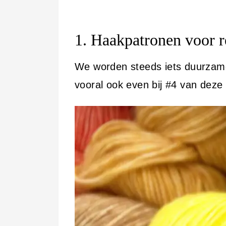
i
n
1.
Haakpatronen voor re
h
o
We worden steeds iets duurzamer
u
vooral ook even bij #4 van deze 
d