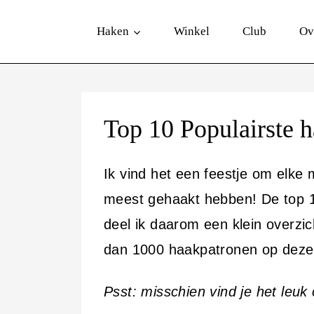
D
Haken
Winkel
Club
Ov
o
o
r
g
Top 10 Populairste 
a
a
Ik vind het een feestje om elke m
n
meest gehaakt hebben! De top 10
n
deel ik daarom een klein overzi
a
dan 1000 haakpatronen op deze w
a
r
Psst: misschien vind je het leu