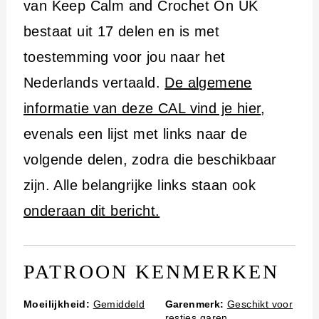
i
van Keep Calm and Crochet On UK
n
bestaat uit 17 delen en is met
h
toestemming voor jou naar het
o
Nederlands vertaald.
De algemene
u
informatie van deze CAL vind je hier
,
d
evenals een lijst met links naar de
volgende delen, zodra die beschikbaar
zijn. Alle belangrijke links staan ook
onderaan dit bericht.
PATROON KENMERKEN
Moeilijkheid:
Gemiddeld
Garenmerk:
Geschikt voor
restjes garen