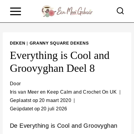
D
o
o
r
DEKEN
|
GRANNY SQUARE DEKENS
g
Everything is Cool and
a
Groovyghan Deel 8
a
n
Door
n
Iris van Meer en Keep Calm and Crochet On UK
Geplaatst op
20 maart 2020
a
Geüpdatet op
20 juli 2026
a
r
De Everything is Cool and Groovyghan