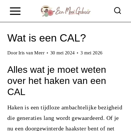
D
o
o
Wat is een CAL?
r
g
Door
Iris van Meer
30 mei 2024
3 mei 2026
a
Alles wat je moet weten
a
n
over het haken van een
n
CAL
a
Haken is een tijdloze ambachtelijke bezigheid
a
die generaties lang wordt gewaardeerd. Of je
r
nu een doorgewinterde haakster bent of net